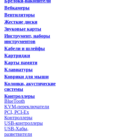
Брелоки-накопители
Вебкамеры
Вентиляторы
Жесткие диски
Звуковые карты
Инструмент, наборы
инструментов
Кабели и шлейфы
Картриджи
Карты памяти
Клавиатуры
Коврики для мыши
Колонки, акустические
системы
Контроллеры
BlueTooth
KVM-переключатели
PCI, PCI-Ex
Контроллеры
USB-контроллеры
USB-Хабы,
разветвители