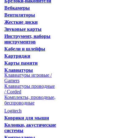
Брелоки-накопители
Вебкамеры
Вентиляторы
Жесткие диски
Звуковые карты
Инструмент, наборы
инструментов
Кабели и шлейфы
Картриджи
Карты памяти
Клавиатуры
Клавиатуры игровые /
Gamers
Клавиатуры проводные
/ Corded
Комплекты, проводные,
беспроводные
Logitech
Коврики для мыши
Колонки, акустические
системы
Контроллеры