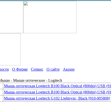
вости
О Фирме
Сервис
О сайте
Акции
 Мыши - Мыши оптические - Logitech
Мышь оптическая Logitech B100 Black Optical (800dpi) USB (9
Мышь оптическая Logitech B100 Black Optical (800dpi) USB (9
Мышь оптическая Logitech G102 Lightsync, Black [910-005808]