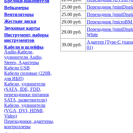
Брелоки-накопители
25.00 руб.
Переходник [miniDispl
Вебкамеры
Вентиляторы
25.00 руб.
Переходник [miniDispl
Жесткие диски
29.00 руб.
Переходник [microBM_
Звуковые карты
Переходник [miniDisp
29.00 руб.
White
Инструмент, наборы
инструментов
Адаптер [Type-C (пап
39.00 руб.
Кабели и шлейфы
01)
Audio-Кабели,
удлинители Audio,
Stereo, Адаптеры
Кабели USB
Кабели силовые (220В,
для ИБП)
Кабели, удлинители
(SATA, IDE, FDD,
переходники питания
SATA, разветвители)
Кабели, удлинители
(VGA, DVI, HDMI,
Video)
Переходники, адаптеры,
контроллеры