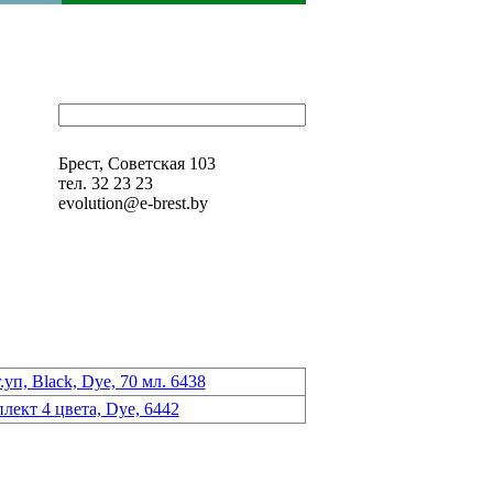
Брест, Советская 103
тел. 32 23 23
evolution@e-brest.by
уп, Black, Dye, 70 мл. 6438
лект 4 цвета, Dye, 6442