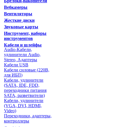
Брелоки-накопители
Вебкамеры
Вентиляторы
Жесткие диски
Звуковые карты
Инструмент, наборы
инструментов
Кабели и шлейфы
Audio-Кабели,
удлинители Audio,
Stereo, Адаптеры
Кабели USB
Кабели силовые (220В,
для ИБП)
Кабели, удлинители
(SATA, IDE, FDD,
переходники питания
SATA, разветвители)
Кабели, удлинители
(VGA, DVI, HDMI,
Video)
Переходники, адаптеры,
контроллеры