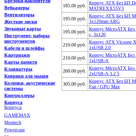
Брелоки-накопители
Корпус ATX Без БП D
185.00 руб.
Вебкамеры
MATREXX55V3
Вентиляторы
Корпус ATX Без БП Mo
195.00 руб.
3x120mm ARG
Жесткие диски
Звуковые карты
Корпус MicroATX Без 
195.00 руб.
с, 3x120
Инструмент, наборы
инструментов
Корпус ATX Vicsone X
210.00 руб.
1xUSB 2.0
Кабели и шлейфы
Картриджи
Корпус MicroATX Без 
210.00 руб.
1xUSB-A
Карты памяти
Корпус MicroATX Без
Клавиатуры
260.00 руб.
2xUSB-A 3.2 5
Коврики для мыши
Корпус ATX Без БП M
Колонки, акустические
305.00 руб.
Fan / GPU Max
системы
Контроллеры
Корпуса
Корпуса
GAMEMAX
Montech
Powercase